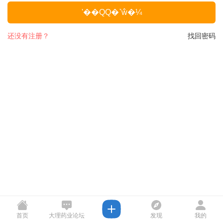
ʹ��QQ�˺ŵ�¼
还没有注册？
找回密码
首页
大理药业论坛
发现
我的