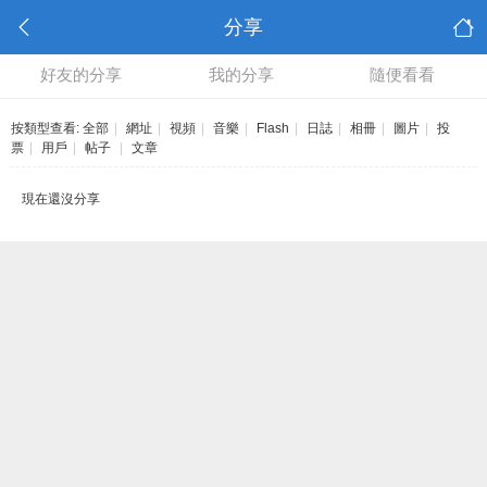
分享
好友的分享
我的分享
隨便看看
按類型查看:
全部
|
網址
|
視頻
|
音樂
|
Flash
|
日誌
|
相冊
|
圖片
|
投
票
|
用戶
|
帖子
|
文章
現在還沒分享