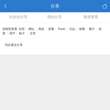
分享
好友的分享
我的分享
隨便看看
按類型查看:
全部
|
網址
|
視頻
|
音樂
|
Flash
|
日誌
|
相冊
|
圖片
|
投
票
|
用戶
|
帖子
|
文章
現在還沒分享