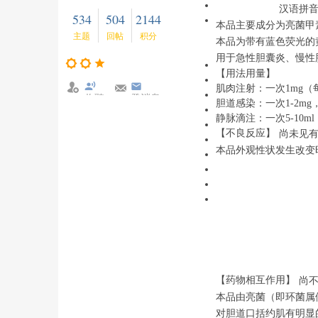
汉语拼音：Li
534
504
2144
本品主要成分为亮菌甲素
主题
回帖
积分
本品为带有蓝色荧光的
用于急性胆囊炎、慢性
【用法用量】
肌肉注射：一次1mg（
收聽
發消息
胆道感染：一次1-2mg
TA
静脉滴注：一次5-10m
【不良反应】
尚未见
本品外观性状发生改变
【药物相互作用】
尚
本品由亮菌（即环菌属假密环
对胆道口括约肌有明显