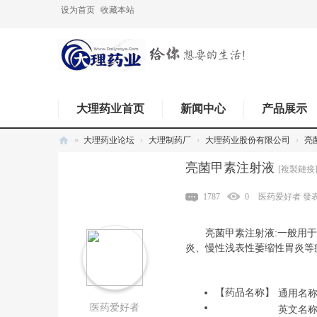
设为首页
收藏本站
大理药业首页
新闻中心
产品展示
»
大理药业论坛
›
大理制药厂
›
大理药业股份有限公司
›
亮
亮菌甲素注射液
[複製鏈接
1787
0
医药爱好者
發表於
亮菌甲素注射液:一般用于急
炎、慢性浅表性萎缩性胃炎等
【药品名称】
通用名
医药爱好者
英文名称：Ar