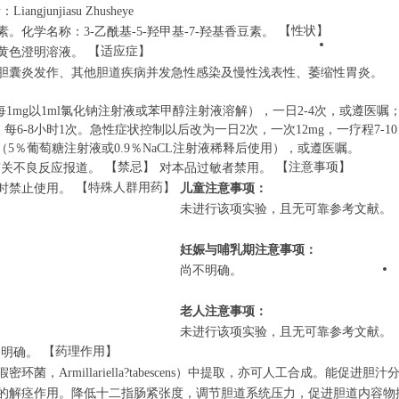
angjunjiasu Zhusheye
【性状】
。化学名称：3-乙酰基-5-羟甲基-7-羟基香豆素。
【适应症】
黄色澄明溶液。
胆囊炎发作、其他胆道疾病并发急性感染及慢性浅表性、萎缩性胃炎。
每1mg以1ml氯化钠注射液或苯甲醇注射液溶解），一日2-4次，或遵医嘱
，每6-8小时1次。急性症状控制以后改为一日2次，一次12mg，一疗程7-1
l（5％葡萄糖注射液或0.9％NaCL注射液稀释后使用），或遵医嘱。
【禁忌】
【注意事项】
有关不良反应报道。
对本品过敏者禁用。
【特殊人群用药】
时禁止使用。
儿童注意事项：
未进行该项实验，且无可靠参考文献。
妊娠与哺乳期注意事项：
尚不明确。
老人注意事项：
未进行该项实验，且无可靠参考文献。
【药理作用】
不明确。
菌，Armillariella?tabescens）中提取，亦可人工合成。能促进胆汁
的解痉作用。降低十二指肠紧张度，调节胆道系统压力，促进胆道内容物