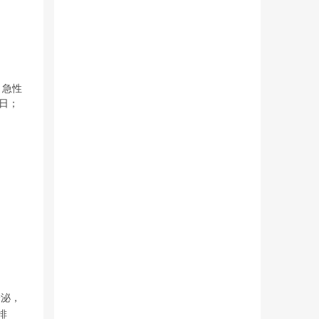
；急性
0日；
分泌，
排