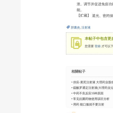
泄。调节并促进免疫功
能。
【贮藏】
遮光、密闭保
胆囊炎
,
注射液
本帖子中包含更
您需要
登錄
才可以下
相關帖子
•
供应-黄芪注射液 大理药业股
•
硫酸罗通定注射液(大理药业)
•
中药不良反应16种原因
•
常见抗菌药物使用误区分析
•
用药 能口服就不要注射