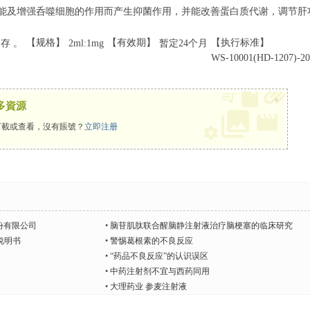
能及增强呑噬细胞的作用而产生抑菌作用，并能改善蛋白质代谢，调节肝
【规格】
【有效期】
【执行标准】
存 。
2ml:1mg
暂定24个月
WS-10001(HD-1207)-20
×
多資源
載或查看，沒有賬號？
立即注册
份有限公司
•
脑苷肌肽联合醒脑静注射液治疗脑梗塞的临床研究
说明书
•
警惕葛根素的不良反应
•
“药品不良反应”的认识误区
•
中药注射剂不宜与西药同用
•
大理药业 参麦注射液